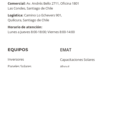
Comercial:
Av. Andrés Bello 2711, Oficina 1801
Las Condes, Santiago de Chile
Logística:
Camino Lo Echevers 901,
Quilicura, Santiago de Chile
Horario de atención:
Lunes a Jueves 8:00-18:00; Viernes 8:00-14:00
EMAT
EQUIPOS
Inversores
Capacitaciones Solares
Paneles Solares
About
Baterías Solares
Contacto
Estructura de Paneles Solares
Solar Talk
Cable Solar
Simulador Solar
BESS
¿Cómo comprar?
Términos y condiciones