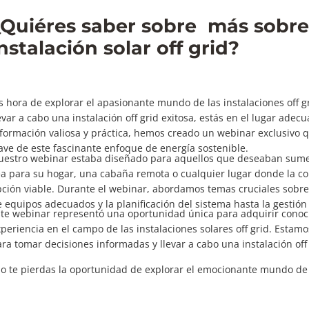
¿Quiéres saber sobre más sobr
nstalación solar off grid?
s hora de explorar el apasionante mundo de las instalaciones off 
evar a cabo una instalación off grid exitosa, estás en el lugar ade
formación valiosa y práctica, hemos creado un webinar exclusivo qu
ave de este fascinante enfoque de energía sostenible.
estro webinar estaba diseñado para aquellos que deseaban sumergir
a para su hogar, una cabaña remota o cualquier lugar donde la con
ción viable. Durante el webinar, abordamos temas cruciales sobre
 equipos adecuados y la planificación del sistema hasta la gestión 
ste webinar representó una oportunidad única para adquirir conoc
periencia en el campo de las instalaciones solares off grid. Esta
ra tomar decisiones informadas y llevar a cabo una instalación off
No te pierdas la oportunidad de explorar el emocionante mundo de