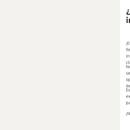
i
¡E
ll
in
cl
Nu
se
op
de
E
ex
pa
¡