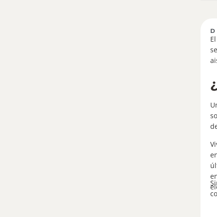
D
E
se
ai
Un
so
de
Vi
en
úl
e
Si
el
co