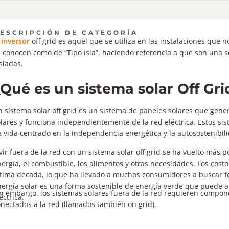
solicitar tu cotización podrás
solicitar tu cotización p
descargar gratuitamente los
descargar gratuitamente
Archivos OND de este Inversor
Archivos OND de este In
Huawei.
Huawei.
ESCRIPCIÓN DE CATEGORÍA
l
inversor
off grid es aquel que se utiliza en las instalaciones que 
 conocen como de “Tipo isla”, haciendo referencia a que son una s
sladas.
¿Qué es un sistema solar Off Gri
 sistema solar off grid es un sistema de paneles solares que gene
lares y funciona independientemente de la red eléctrica. Estos sis
 vida centrado en la independencia energética y la autosostenibil
vir fuera de la red con un sistema solar off grid se ha vuelto más 
ergía, el combustible, los alimentos y otras necesidades. Los cost
tima década, lo que ha llevado a muchos consumidores a buscar fo
nergía solar es una forma sostenible de energía verde que puede 
n embargo, los sistemas solares fuera de la red requieren compon
éctrica.
nectados a la red (llamados también on grid).