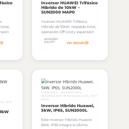
fásico
Inversor HUAWEI Trifásico
Híbrido de 10kW –
SUN2000 MAP0
co
Inversor HUAWEI Trifásico
total,
Híbrido de 10kW, respaldo total,
ansión
operación Off Grid y expansión
hasta 10kWh con baterías
A020080
LUNA2000.
04L017
Ver detalle
podrás
Al solicitar tu cotización podrás
los
descargar gratuitamente los
ersor
Archivos OND de este Inversor
Huawei.
,
,
HIBRIDOS
INVERSORES
,
INVERSORES MONOFÁSICOS
OFF
GRID
,
OS
OFF
Inversor Híbrido Huawei,
5kW, IP65, SUN2000L
 8kW
–
Este Inversor Híbrido Huawei
5kW, IP65 integra la última