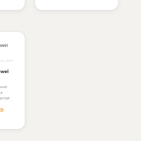
interfaz
energía fotovoltaica, una interfaz
 and
integrada de batería plug and
rgía
play y una gestión de energía
.
Al
para hogares inteligentes.
Al
odrás
solicitar tu cotización podrás
 los
descargar gratuitamente los
versor
Archivos OND de este Inversor
Huawei.
,
OS
OFF
awei
awei
ma
ternet
s en
ación de
interfaz
 and
rgía
.
Al