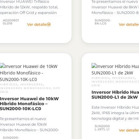
Inversor HUAWEI Trifásico
Te presentamos el nuevo
Híbrido de 12kW, respaldo total,
Inversor Huawei de 8kW 
operación Off Grid y expansión
Monofásico - SUN2000-8
hasta 42kWh con baterías
Permite conexión a la red
A0200801
SUN2000-
LUNA2000.
0L018
banco de baterías de litio
8K-LC0
Ver detalle
Ver detalle
solicitar tu cotización p
Al solicitar tu cotización podrás
descargar gratuitamente
descargar gratuitamente los
Archivos OND de este In
Archivos OND de este Inversor
Huawei.
Huawei.
,
,
HIBRIDOS
INVERSORES
INVERSORES MONOFÁSIC
,
,
HIBRIDOS
INVERSORES
GRID
,
INVERSORES MONOFÁSICOS
OFF
Inversor Híbrido Hu
GRID
SUN2000-L1 de 2kW
Inversor Huawei de 10kW
Híbrido Monofásico –
Este Inversor Híbrido Hu
SUN2000-10K-LC0
2kW, IP65 integra la últi
tecnología digital y de In
Te presentamos el nuevo
para instalaciones solare
Inversor Huawei de 10kW
SUN2000
residencias. Posee una
L-2KTL L1
Híbrido Monofásico - SUN2000-
Ver detalle
optimización de la gener
10K-LC0. Permite conexión a la
SUN2000-