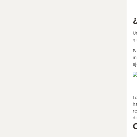
Un
qu
P
i
ej
Lo
ha
r
d