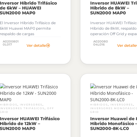
Inversor Híbrido Trifásico
Inversor HUAWEI Tri
de 6kW – HUAWEI
Híbrido de 8kW –
SUN2000 MAP0
SUN2000 MAP0
El Inversor Híbrido Trifásico de
Inversor HUAWEI Trifási
6kW Huawei MAP0 permite
Híbrido de 8kW, respaldo 
respaldo de cargas
operación Off Grid y exp
desbalanceadas en operación
hasta 8kWh con baterías
A0200801
A020080
100% Off Grid.
0L017
LUNA2000.
04L016
Ver detalle
Ver detalle
Al solicitar tu cotización podrás
Al solicitar tu cotización 
descargar gratuitamente los
descargar gratuitamente 
Archivos OND de este Inversor
Archivos OND de este Inv
Huawei.
Huawei.
,
,
,
,
HIBRIDOS
INVERSORES
HIBRIDOS
INVERSORES
,
INVERSORES TRIFÁSICOS
OFF
INVERSORES MONOFÁSIC
GRID
GRID
Inversor HUAWEI Trifásico
Inversor Huawei de
Híbrido de 12kW –
Híbrido Monofásico 
SUN2000 MAP0
SUN2000-8K-LC0