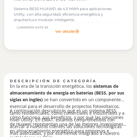
Sistema BESS HUAWEI de 4.5 MWh para aplicaciones
Utility, con alta seguridad, eficiencia energética y
arquitectura modular inteligente.
LUNA2000-4472-2S
Ver detalle
DESCRIPCIÓN DE CATEGORÍA
En la era de la transición energética, los
sistemas de
almacenamiento de energía en baterías (BESS, por sus
siglas en inglés)
se han convertido en un componente
esencial para el desarrollo de proyectos fotovoltaicos,
A continuación descubrirás qué es un sistema BESS,
tanto residenciales, como comerciales e industriales y a
cómo funciona, sus beneficios, y por qué las soluciones
nivel Utility. En EMAT, estamos comprometidos con
de Huawei representan una de las mejores inversiones
acercar a nuestros clientes las soluciones tecnológicas
en almacenamiento energético para empresas e
más avanzadas, y por eso hemos integrado a nuestro