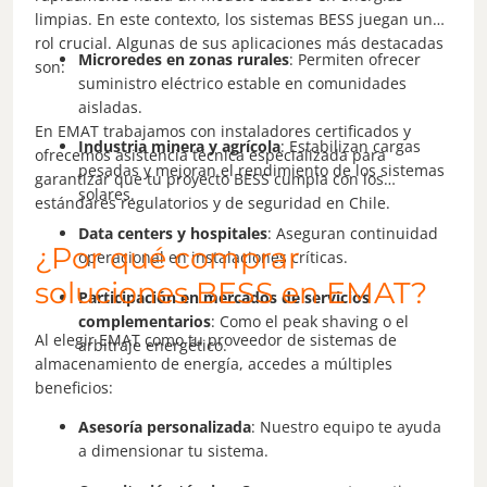
limpias. En este contexto, los sistemas BESS juegan un
rol crucial. Algunas de sus aplicaciones más destacadas
Microredes en zonas rurales
: Permiten ofrecer
son:
suministro eléctrico estable en comunidades
aisladas.
En EMAT trabajamos con instaladores certificados y
Industria minera y agrícola
: Estabilizan cargas
ofrecemos asistencia técnica especializada para
pesadas y mejoran el rendimiento de los sistemas
garantizar que tu proyecto BESS cumpla con los
solares.
estándares regulatorios y de seguridad en Chile.
Data centers y hospitales
: Aseguran continuidad
¿Por qué comprar
operacional en instalaciones críticas.
soluciones BESS en EMAT?
Participación en mercados de servicios
complementarios
: Como el peak shaving o el
Al elegir EMAT como tu proveedor de sistemas de
arbitraje energético.
almacenamiento de energía, accedes a múltiples
beneficios:
Asesoría personalizada
: Nuestro equipo te ayuda
a dimensionar tu sistema.