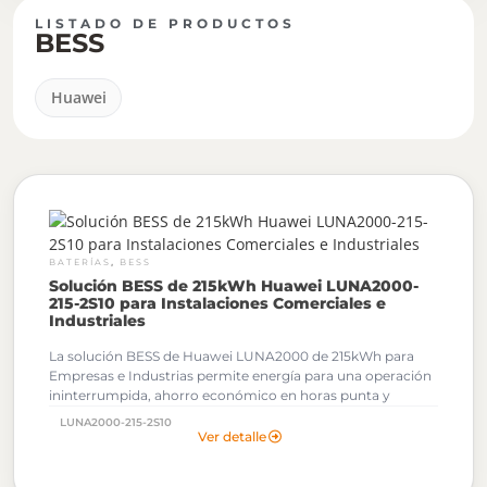
LISTADO DE PRODUCTOS
BESS
Huawei
,
BATERÍAS
BESS
Solución BESS de 215kWh Huawei LUNA2000-
215-2S10 para Instalaciones Comerciales e
Industriales
La solución BESS de Huawei LUNA2000 de 215kWh para
Empresas e Industrias permite energía para una operación
ininterrumpida, a
horro económico en horas punta y
sustitución de generadores diésel o gas. Puede funcionar
LUNA2000-215-2S10
con o sin red eléctrica, lo que aumenta su versatilidad en
Ver detalle
diferentes escenarios.