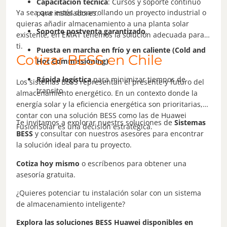
Capacitación técnica
: Cursos y soporte continuo
Ya sea que estés desarrollando un proyecto industrial o
para instaladores.
quieras añadir almacenamiento a una planta solar
Soporte postventa garantizado
.
existente, en EMAT tenemos la solución adecuada para
ti.
Puesta en marcha en frío y en caliente (Cold and
Cotizar BESS en Chile
Hot Commissioning)
Rápida logística
para minimizar tiempos de
Los sistemas BESS representan el presente y futuro del
transito
almacenamiento energético. En un contexto donde la
energía solar y la eficiencia energética son prioritarias,
contar con una solución BESS como las de Huawei
Te invitamos a explorar nuestrs soluciones de
Sistemas
FusionSolar es una decisión estratégica.
BESS
y consultar con nuestros asesores para encontrar
la solución ideal para tu proyecto.
Cotiza hoy mismo
o escríbenos para obtener una
asesoría gratuita.
¿Quieres potenciar tu instalación solar con un sistema
de almacenamiento inteligente?
Explora las soluciones BESS Huawei disponibles en