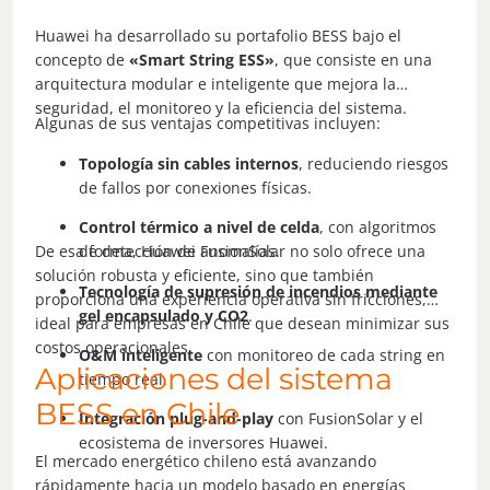
Huawei ha desarrollado su portafolio BESS bajo el
concepto de
«Smart String ESS»
, que consiste en una
arquitectura modular e inteligente que mejora la
seguridad, el monitoreo y la eficiencia del sistema.
Algunas de sus ventajas competitivas incluyen:
Topología sin cables internos
, reduciendo riesgos
de fallos por conexiones físicas.
Control térmico a nivel de celda
, con algoritmos
De esa forma, Huawei FusionSolar no solo ofrece una
de detección de anomalías.
solución robusta y eficiente, sino que también
Tecnología de supresión de incendios mediante
proporciona una experiencia operativa sin fricciones,
gel encapsulado y CO2
.
ideal para empresas en Chile que desean minimizar sus
costos operacionales.
O&M inteligente
con monitoreo de cada string en
Aplicaciones del sistema
tiempo real.
BESS en Chile
Integración plug-and-play
con FusionSolar y el
ecosistema de inversores Huawei.
El mercado energético chileno está avanzando
rápidamente hacia un modelo basado en energías