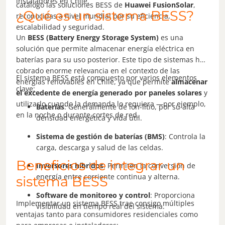
instaladores en Chile.
catálogo las soluciones BESS de
Huawei FusionSolar
,
¿Qué es un sistema BESS?
reconocidas a nivel mundial por su eficiencia,
escalabilidad y seguridad.
Un
BESS (Battery Energy Storage System)
es una
solución que permite almacenar energía eléctrica en
baterías para su uso posterior. Este tipo de sistemas ha
cobrado enorme relevancia en el contexto de las
El sistema BESS está compuesto por varios elementos
energías renovables en Chile, ya que permite
almacenar
clave:
el excedente de energía generado por paneles solares
y
utilizarlo cuando la demanda lo requiera —por ejemplo,
Baterías
: Generalmente de ion-litio, por su alta
en la noche o durante cortes de red.
densidad energética y vida útil.
Sistema de gestión de baterías (BMS)
: Controla la
carga, descarga y salud de las celdas.
Beneficios de integrar un
Inversores híbridos
: Permiten la conversión de
energía entre corriente continua y alterna.
sistema BESS
Software de monitoreo y control
: Proporciona
Implementar un sistema BESS trae consigo múltiples
visibilidad en tiempo real del sistema.
ventajas tanto para consumidores residenciales como