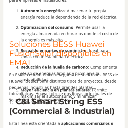
para empresas e instaladores:
Autonomía energética
: Almacenar tu propia
energía reduce la dependencia de la red eléctrica.
Optimización del consumo
: Permite usar la
energía almacenada en horarios donde el costo de
la energía es más alto.
Soluciones BESS Huawei
Respaldo en cortes de suministro
: Ideal para
FusionSolar disponibles en
zonas con inestabilidad eléctrica.
EMAT
Reducción de la huella de carbono
: Complementa
el uso de energías limpias y promueve la
En EMAT contamos con una gama de soluciones BESS de
sostenibilidad.
Huawei ideales para distintos tipos de proyectos, desde
pequeñas industrias hasta grandes plantas
Mayor eficiencia en plantas solares
: Permite
fotovoltaicas. Huawei ofrece dos líneas principales de
maximizar el autoconsumo y minimizar
1.
C&I Smart String ESS
soluciones de almacenamiento:
vertimientos a la red.
(Commercial & Industrial)
Esta línea está orientada a
aplicaciones comerciales e