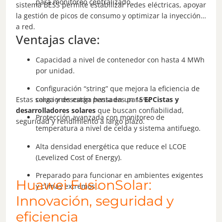
para monitoreo centralizado .
sistema BESS permite estabilizar redes eléctricas, apoyar
la gestión de picos de consumo y optimizar la inyección
a red.
Ventajas clave:
Capacidad a nivel de contenedor con hasta 4 MWh
por unidad.
Configuración “string” que mejora la eficiencia de
Estas soluciones están pensadas para
EPCistas y
carga y descarga hasta en un 15%.
desarrolladores solares
que buscan confiabilidad,
Protección avanzada con monitoreo de
seguridad y rendimiento a largo plazo.
temperatura a nivel de celda y sistema antifuego.
Alta densidad energética que reduce el LCOE
(Levelized Cost of Energy).
Preparado para funcionar en ambientes exigentes
Huawei FusionSolar:
y climas extremos .
Innovación, seguridad y
eficiencia