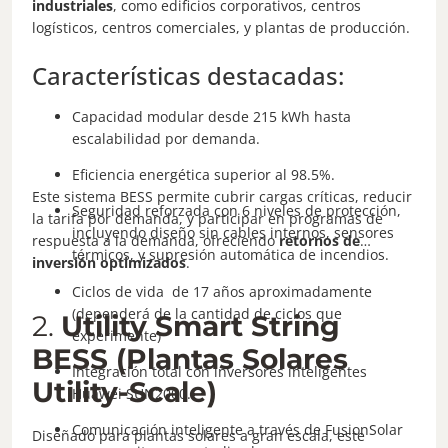
industriales
, como edificios corporativos, centros
logísticos, centros comerciales, y plantas de producción.
Características destacadas:
Capacidad modular desde 215 kWh hasta
escalabilidad por demanda.
Eficiencia energética superior al 98.5%.
Este sistema BESS permite cubrir cargas críticas, reducir
Seguridad reforzada con 6 niveles de protección,
la tarifa por demanda, y participar en programas de
incluyendo diseño sin cables internos, sensores
respuesta a la demanda, ofreciendo
retornos de
térmicos, y supresión automática de incendios.
inversión optimizados
.
Ciclos de vida de 17 años aproximadamente
(dependerá de la cantidad de ciclos que
2.
Utility Smart String
experimente)
BESS (Plantas Solares
Integración total con inversores inteligentes
Utility-Scale)
Huawei SUN2000.
Comunicación inteligente a través de FusionSolar
Diseñado para plantas solares a gran escala, este