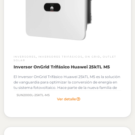
,
,
,
INVERSORES
INVERSORES TRIFÁSICOS
ON GRID
OUTLET
SOLAR
Inversor OnGrid Trifásico Huawei 25kTL M5
El Inversor OnGrid Trifásico Huawei 25kTL M5 es la solución
de vanguardia para optimizar la conversión de energía en
tu sistema fotovoltaico. Hace parte de la nueva familia de
inversores M5 y está diseñado para satisfacer las
SUN2000L-25KTL-M5
necesidades más exigentes de instalaciones Comerciales e
Ver detalle
Industriales.
Documentos Técnicos: