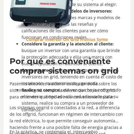
necesidades específicas de su sistema al elegir.
Investigue marcas y modelos de inversores:
investigue sobre diferentes marcas y modelos de
inversores on grid, y lea las reseñas y
calificaciones de los clientes para ver cómo
funcionan en condiciones reales.
Comprar Inversor On Grid Fronius Symo
Considere la garantía y la atención al cliente:
busque un inversor con una garantía que brinde
la protección adecuada y elija una marca con
Por qué es conveniente
buena reputación en atención al cliente.
comprar sistemas on grid
Compare precios:
compare los precios de varios
inversores on grid, teniendo en cuenta el costo de
instalación, mantenimiento y garantía.
Pasemos entonces a aclarar cualquier duda sobre los
Realice su compra:
una vez que haya encontrado
sistemas ongrid, viendo la diferencia con los off grid,
el inversor conectado a la red adecuado para su
para entender qué tipo es más conveniente instalar.
sistema, realice su compra a un proveedor de
Los sistemas ongrid o conectados a la red, a diferencia
confianza.
de los offgrid, funcionan en régimen de intercambio con
la red eléctrica, lo que permite conseguir autonomía
haciendo frente a una posible falta de energía gracias a
En la práctica, se contempla el intercambio
la acumulación o suministro por parte de la red