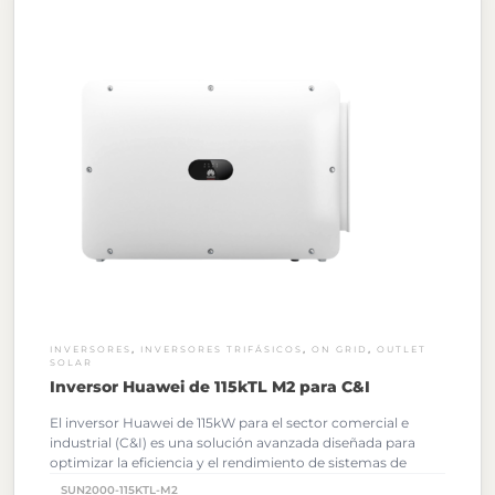
,
,
,
INVERSORES
INVERSORES TRIFÁSICOS
ON GRID
OUTLET
SOLAR
Inversor Huawei de 115kTL M2 para C&I
El inversor Huawei de 115kW para el sector comercial e
industrial (C&I) es una solución avanzada diseñada para
optimizar la eficiencia y el rendimiento de sistemas de
energía solar a gran escala.
SUN2000-115KTL-M2