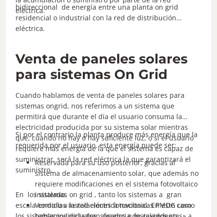
bidireccional de energía entre una planta on grid
eléctrica.
residencial o industrial con la red de distribución
eléctrica.
Venta de paneles solares
para sistemas On Grid
Cuando hablamos de venta de paneles solares para
sistemas ongrid, nos referimos a un sistema que
permitirá que durante el día el usuario consuma la
electricidad producida por su sistema solar mientras
Si por el contrario la planta produce más energía que la
que, cuando no hay o hay suficiente luz, o si el usuario
requerida por el usuario, esta energía puede ser:
requiere más energía de la que el sistema es capaz de
suministrar, será la red eléctrica la que garantizará el
Reservada para su uso posterior, gracias al
suministro.
sistema de almacenamiento solar, que además no
requiere modificaciones en el sistema fotovoltaico
En los sistemas on grid , tanto los sistemas a gran
instalado.
escala como las instalaciones fotovoltaicas PMDG como
Vendido a la red eléctrica nacional. En este caso
los sistemas individuales , usados ​​e instalados en
hablamos de la transferencia de «excedentes» a