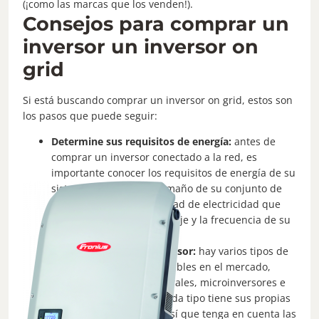
(¡como las marcas que los venden!).
Consejos para comprar un
inversor un inversor on
grid
Si está buscando comprar un inversor on grid, estos son
los pasos que puede seguir:
Determine sus requisitos de energía:
antes de
comprar un inversor conectado a la red, es
importante conocer los requisitos de energía de su
sistema. Considere el tamaño de su conjunto de
paneles solares, la cantidad de electricidad que
necesita producir y el voltaje y la frecuencia de su
red eléctrica.
Considere el tipo de inversor:
hay varios tipos de
inversores on grid disponibles en el mercado,
incluidos inversores centrales, microinversores e
inversores de cadena. Cada tipo tiene sus propias
ventajas y desventajas, así que tenga en cuenta las