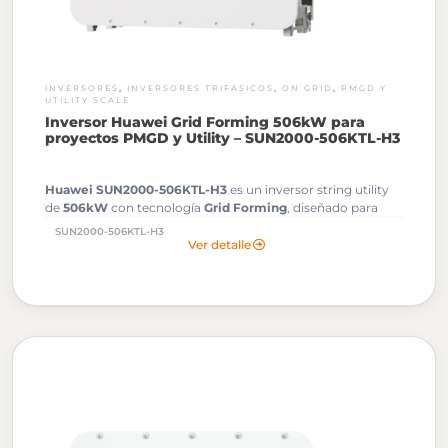
,
,
,
INVERSORES
INVERSORES TRIFÁSICOS
ON GRID
PMGD Y
UTILITY SCALE
Inversor Huawei Grid Forming 506kW para
proyectos PMGD y Utility – SUN2000-506KTL-H3
Huawei SUN2000-506KTL-H3
es un inversor string utility
de
506kW
con tecnología
Grid Forming
, diseñado para
proyectos PMGD y plantas fotovoltaicas de gran escala. Su
SUN2000-506KTL-H3
alta densidad de potencia, compatibilidad con sistemas de
Ver detalle
1500 Vdc y eficiencia de hasta 99,1% permiten reducir costos
BOS, optimizar el rendimiento energético y mejorar la
estabilidad de la red.
Al solicitar tu cotización podrás descargar gratuitamente los
Archivos OND de este Inversor Huawei.