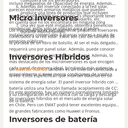
cualquiera de los generadores.
incluso megavatios de capacidad de energía. Además,
Además del inversor conectado a la red solar,
parecen enormes armarios metálicos que pueden
produce una línea de productos que incluyen
Micro inversores
soportar hasta 500kW por armario. Es importante tener
calentadores solares, cocinas solares, etc.
en cuenta que no los encontrará en ninguna zona
Una vez que esté instalado, obtendrá beneficios
residencial; estos solo se utilizan para grandes
Los microinversores son realmente pequeños inversores
durante mucho tiempo.
instalaciones comerciales o granjas solares a escala de
conectados a la red solar. Estos son casi del tamaño de
servicios públicos.
la portada de un libro de bolsillo. Al ser el más delgado,
requerirá uno por panel solar. Además, puede conocer
Inversores Híbridos
los beneficios de los microinversores aquí. Además, lo
más destacado de los microinversores es que encogen
cada panel de manera ideal, brindando más potencia,
Un
inversor híbrido
también es un inversor conectado a
especialmente si tiene menos condiciones de sombra.
la red. Estos espeficifican que insertan baterías en su
sistema de energía solar. El panel inversor híbrido con la
batería utiliza una función llamada ‘acoplamiento de CC’,
En este momento, hay un número normalmente limitado
y su configuración es sincrónica con la carga y descarga
de inversores híbridos en el mercado de energía solar
de la batería.
en Chile. Pero con EMAT podrá tener excelentes equipos
de grandes fabricantes como Huawei o Fronius.
Inversores de batería