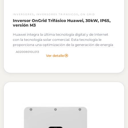
,
,
INVERSORES
INVERSORES TRIFÁSICOS
ON GRID
Inversor OnGrid Trifásico Huawei, 30kW, IP65,
versión M3
Huawei integra la última tecnología digital y de Internet
con la tecnología solar comercial. Esta tecnología le
proporciona una optimización de la generación de energía
fotovoltaica.
Al solicitar tu cotización podrás descargar
A02008010L013
gratuitamente los Archivos OND de este Inversor
Ver detalle
Huawei.