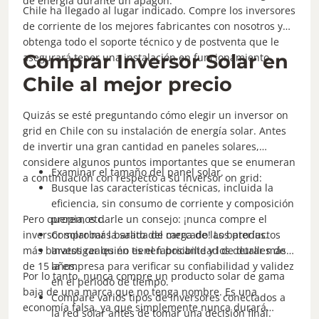
de energía durante un apagón.
Chile ha llegado al lugar indicado. Compre los inversores
de corriente de los mejores fabricantes con nosotros y
obtenga todo el soporte técnico y de postventa que le
Comprar Inversor Solar en
asegurará tener una instalación en funcionamiento.
Chile al mejor precio
Quizás se esté preguntando cómo elegir un inversor on
grid en Chile con su instalación de energía solar. Antes
de invertir una gran cantidad en paneles solares,
considere algunos puntos importantes que se enumeran
Examinar el tamaño del panel solar.
a continuación con respecto a su inversor on grid:
Busque las características técnicas, incluida la
eficiencia, sin consumo de corriente y composición
Pero queremos darle un consejo: ¡nunca compre el
propia, etc.
inversor solar más barato del mercado! Los productos
Comprobar la salida de carga de las baterías.
más baratos reales no tienen posibilidad de durar más
Investigar quién es el fabricante y los detalles de
de 15 años.
la empresa para verificar su confiabilidad y validez
Por lo tanto, nunca compre un producto solar de gama
en el período de tiempo.
baja de una marca que no tenga nombre. Es una
Compare varios tipos de inversores conectados a
economía falsa, ya que simplemente nunca durará
la red solar antes de tomar una decisión final.