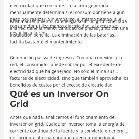
electricidad que consume. La factura generada
mensualmente determina si el consumidor tiene algún
pago por realizar. Sin embargo, al mismo tiempo, si el
Fácil mantenimiento: La energía solar on grid conectada
consumidor utiliza menos electricidad, el exceso se
a la red tiene la menor cantidad de piezas junto con una
devuelve a la red.
instalación sencilla. La eliminación de las baterías
facilita bastante el mantenimiento.
Generación pasiva de ingresos: Con una conexión a la
red, el consumidor puede cobrar por el excedente de
electricidad que ha generado. No sólo elimina sus
facturas de electricidad, sino que también aprovecha los
beneficios de costos por el exceso de electricidad
generada.
Qué es un Inversor On
Grid
Antes que nada, analicemos el funcionamiento del
inversor on grid. Cualquier inversor toma la energía de
corriente continua de la fuente y la convierte en energía
de corriente alterna para que pueda proporcionar