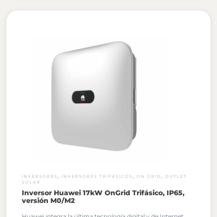
,
,
,
INVERSORES
INVERSORES TRIFÁSICOS
ON GRID
OUTLET
SOLAR
Inversor Huawei 17kW OnGrid Trifásico, IP65,
versión M0/M2
Huawei integra la última tecnología digital y de Internet