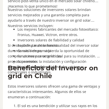
servicio post-venta único en el mercado solar chileno.
¡Hacemos lo que prometemos!
Nuestras soluciones de inversores solares brindan
servicios mejorados y una garantía completa para
ayudarlo a través de nuestro inversor on grid solar.
Nuestros servicios incluyen:
Los mejores fabricantes del mercado fotovoltaico:
Fronius, Huawei, Victron, entre otros.
Inversores solares de fiabilidad y calidad
Si desea disfrutar de la funcionalidad del inversor solar
Soporte y mantenimiento
durante más tiempo, no pierda la oportunidad de
Garantía de por vida
comprar un inversor on grid ideal para su instalación. Le
Funciones y características
proporcionaremos la instalación y configuración
Supervisión
Beneficios del Inversor on
completas en sistemas residenciales, sistemas
Precios asequibles
comerciales o industriales.
grid en Chile
Estos inversores solares ofrecen una gama de ventajas y
características interesantes. Algunos de ellos se
enumeran a continuación:
El sol es una bendición y utilizar sus rayos en los