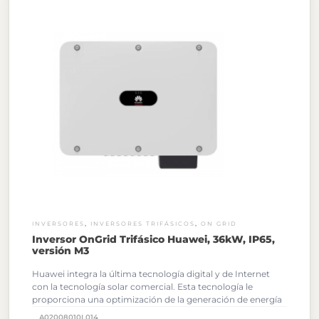
,
,
INVERSORES
INVERSORES TRIFÁSICOS
ON GRID
Inversor OnGrid Trifásico Huawei, 36kW, IP65,
versión M3
Huawei integra la última tecnología digital y de Internet
con la tecnología solar comercial. Esta tecnología le
proporciona una optimización de la generación de energía
fotovoltaica.
Al solicitar tu cotización podrás descargar
A02008010L014