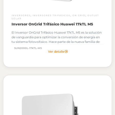
,
,
,
INVERSORES
INVERSORES TRIFÁSICOS
ON GRID
OUTLET
SOLAR
Inversor OnGrid Trifásico Huawei 17kTL M5
El Inversor OnGrid Trifásico Huawei 17kTL M5 es la solución
de vanguardia para optimizar la conversión de energía en
tu sistema fotovoltaico. Hace parte de la nueva familia de
inversores M5 y está diseñado para satisfacer las
SUN2000L-17KTL-M5
necesidades más exigentes de instalaciones Comerciales e
Ver detalle
Industriales.
Documentos Técnicos: