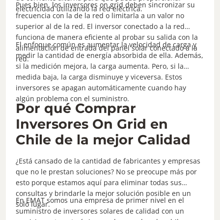
Pues bien, los inversores on grid deben sincronizar su
electricidad utilizando la red eléctrica.
frecuencia con la de la red o limitarla a un valor no
superior al de la red. El inversor conectado a la red
funciona de manera eficiente al probar su salida con la
El enfoque común es aumentar la velocidad de carga y
alimentación de entrada del panel solar conectado a la
medir la cantidad de energía absorbida de ella. Además,
red.
si la medición mejora, la carga aumenta. Pero, si la
medida baja, la carga disminuye y viceversa. Estos
inversores se apagan automáticamente cuando hay
algún problema con el suministro.
Por qué Comprar
Inversores On Grid en
Chile de la mejor Calidad
¿Está cansado de la cantidad de fabricantes y empresas
que no le prestan soluciones? No se preocupe más por
esto porque estamos aquí para eliminar todas sus
consultas y brindarle la mejor solución posible en un
En EMAT somos una empresa de primer nivel en el
solo lugar.
suministro de inversores solares de calidad con un