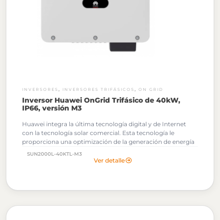
,
,
INVERSORES
INVERSORES TRIFÁSICOS
ON GRID
Inversor Huawei OnGrid Trifásico de 40kW,
IP66, versión M3
Huawei integra la última tecnología digital y de Internet
con la tecnología solar comercial. Esta tecnología le
proporciona una optimización de la generación de energía
fotovoltaica.
Al solicitar tu cotización podrás descargar
SUN2000L-40KTL-M3
gratuitamente los Archivos OND de este Inversor
Ver detalle
Huawei.