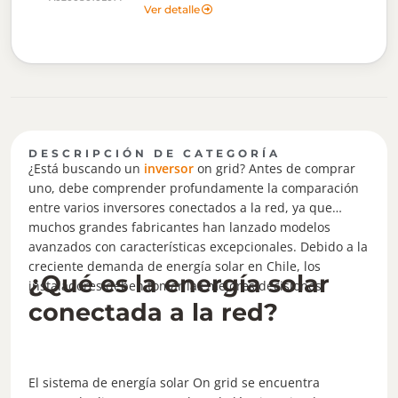
gratuitamente los Archivos OND de este Inversor
Ver detalle
Huawei.
DESCRIPCIÓN DE CATEGORÍA
¿Está buscando un
inversor
on grid? Antes de comprar
uno, debe comprender profundamente la comparación
entre varios inversores conectados a la red, ya que
muchos grandes fabricantes han lanzado modelos
avanzados con características excepcionales. Debido a la
creciente demanda de energía solar en Chile, los
¿Qué es la energía solar
instaladores deben tomar las mejores decisiones.
conectada a la red?
El sistema de energía solar On grid se encuentra