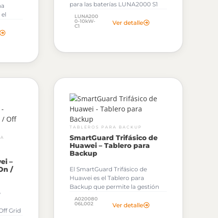
para las baterías LUNA2000 S1
na
es un componente esencial del
 el
LUNA200
sistema de almacenamiento de
0-10kW-
Ver detalle
gía
C1
energía de Huawei
dencial.
TABLEROS PARA BACKUP
SmartGuard Trifásico de
RA
Huawei – Tablero para
Backup
ei –
On /
El SmartGuard Trifásico de
Huawei es el Tablero para
Backup que permite la gestión
e
entre Ongrid y Offgrid en la
A020080
planta fotovoltaica. Gracias a
06L002
Ver detalle
ff Grid
este es posible que la planta