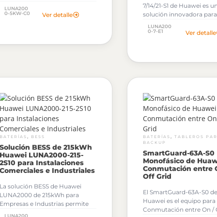
autoconsumo fotovoltaico
7/14/21-S1 de Huawei es u
LUNA200
Huawei LUNA2000.
0-5KW-C0
solución innovadora para
Ver detalle
almacenamiento de ener
LUNA200
solar en el segmento resi
0-7-E1
Ver detalle
,
,
BATERÍAS
BESS
BATERÍAS
TABLEROS PA
BACKUP
Solución BESS de 215kWh
SmartGuard-63A-S0
Huawei LUNA2000-215-
Monofásico de Huaw
2S10 para Instalaciones
Conmutación entre 
Comerciales e Industriales
Off Grid
La solución BESS de Huawei
El SmartGuard-63A-S0 d
LUNA2000 de 215kWh para
Huawei es el equipo para
Empresas e Industrias permite
Conmutación entre On / O
energía para una operación
LUNA200