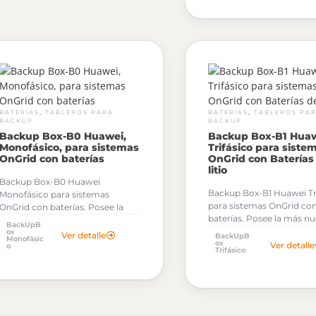
,
,
BATERÍAS
TABLEROS PARA
BATERÍAS
TABLEROS PA
BACKUP
BACKUP
Backup Box-B0 Huawei,
Backup Box-B1 Hua
Monofásico, para sistemas
Trifásico para siste
OnGrid con baterías
OnGrid con Baterías
litio
Backup Box-B0 Huawei
Backup Box-B1 Huawei Tr
Monofásico para sistemas
para sistemas OnGrid co
OnGrid con baterías. Posee
la
baterías. Posee
la más n
más nueva tecnología digital y
BackUpB
tecnología digital y onlin
online para soluciones
ox
Ver detalle
BackUpB
Monofásic
soluciones residenciales.
ox
residenciales.
Ver detalle
o
Trifásico