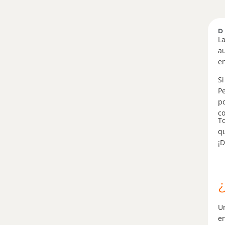
D
La
au
en
Si
Pe
p
c
To
qu
¡D
¿
Un
en