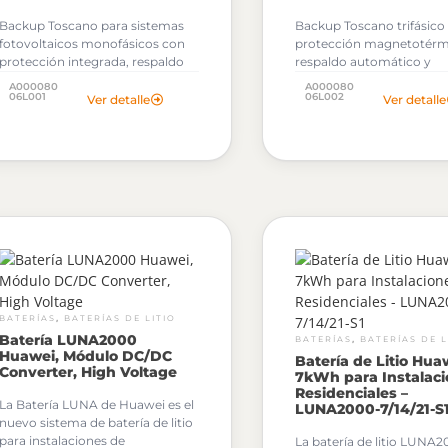
Backup Toscano para sistemas
Backup Toscano trifásico
fotovoltaicos monofásicos con
protección magnetotérm
protección integrada, respaldo
respaldo automático y
automático y montaje DIN.
protección contra
A000080
A000080
06L001
sobretensiones.
06L002
Ver detalle
Ver detalle
,
BATERÍAS
BATERÍAS DE LITIO
Batería LUNA2000
,
BATERÍAS
BATERÍAS DE L
Huawei, Módulo DC/DC
Batería de Litio Hua
Converter, High Voltage
7kWh para Instalac
Residenciales –
La Batería LUNA de Huawei es el
LUNA2000-7/14/21-S
nuevo sistema de batería de litio
para instalaciones de
La batería de litio LUNA2