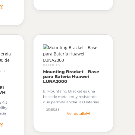
ales
continúe generando a través de
 con
la fotovoltaica y se use además el
banco de baterías.
BATERÍAS
Mounting Bracket – Base
ALE
para Batería Huawei
LUNA2000
EI
El Mountaing Bracket es una
WH
base de metal muy resistente
que permite anclar las Baterías
 4.5
de Litio LUNA2000 a la pared.
lity,
21155238
ncia
Ver detalle