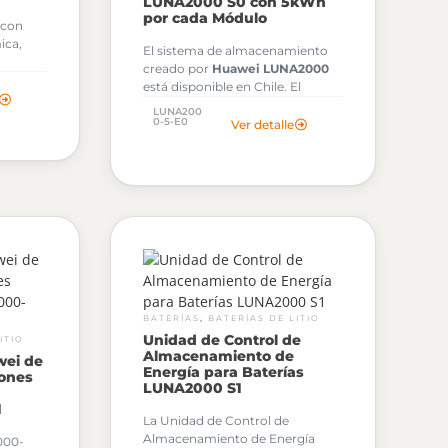
LUNA2000 S0 con 5kWh
por cada Módulo
 con
ica,
El sistema de almacenamiento
creado por
Huawei LUNA2000
está disponible en Chile. El
sistema es modular con baterías
LUNA200
de litio desde 5kWh hasta 15kWh.
0-5-E0
Ver detalle
,
BATERÍAS
BATERÍAS DE LITIO
Unidad de Control de
ITIO
Almacenamiento de
wei de
Energía para Baterías
iones
LUNA2000 S1
1
La Unidad de Control de
Almacenamiento de Energía
000-