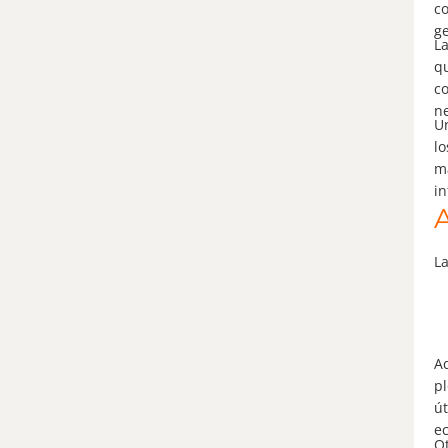
co
ge
La
qu
co
ne
Un
lo
ma
in
A
La
Ad
pl
út
e
Ot