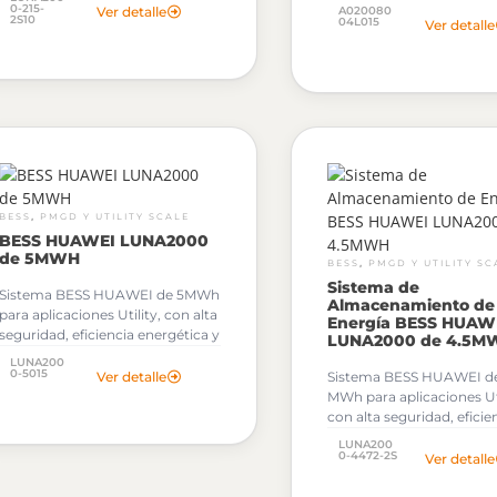
en instalaciones residenci
ininterrumpida, a
0-215-
horro
Ver detalle
A020080
2S10
monofásicas compatible
04L015
Ver detalle
económico en horas punta y
inversores L1 y LC0
sustitución de generadores
diésel o gas. Puede funcionar
con o sin red eléctrica, lo que
aumenta su versatilidad en
diferentes escenarios.
,
BESS
PMGD Y UTILITY SCALE
BESS HUAWEI LUNA2000
de 5MWH
,
BESS
PMGD Y UTILITY SC
Sistema de
Sistema BESS HUAWEI de 5MWh
Almacenamiento de
para aplicaciones Utility, con alta
Energía BESS HUAW
seguridad, eficiencia energética y
LUNA2000 de 4.5M
arquitectura modular
LUNA200
inteligente.
0-5015
Ver detalle
Sistema BESS HUAWEI de
MWh para aplicaciones Uti
con alta seguridad, eficie
energética y arquitectura
LUNA200
modular inteligente.
0-4472-2S
Ver detalle