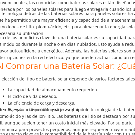
nvencionales, las conocidas como baterías solares están diseñada
nerada por los paneles solares para luego entregarla cuando los u
 tecnología detrás de las baterías solares para paneles solares ha 
e ha permitido una mayor eficiencia y capacidad de almacenamiento
mo iones de litio, plomo-ácido, etc, para almacenar la energía so
cesaria su utilización.
o de los beneficios clave de una batería solar es su capacidad pa
s módulos durante la noche o en días nublados. Esto ayuda a reduci
yor autosuficiencia energética. Además, las baterías solares son un
terrupciones en la red eléctrica, ya que pueden actuar como un re
l Comprar una Batería Solar: ¿Cu
 elección del tipo de batería solar depende de varios factores tale
La capacidad de almacenamiento requerida.
El ciclo de vida deseado.
La eficiencia de carga y descarga.
emás, es fundamental considerar el tipo de tecnología de la bate
El espacio disponible y el presupuesto.
omo-ácido y las de ion-litio. Las baterías de litio se destacan por 
il, aunque suelen tener un costo inicial más elevado. Por su parte
conómica para proyectos pequeños, aunque requieren mayor manten
ro aspecto clave es la compatibilidad de la batería solar con tu si