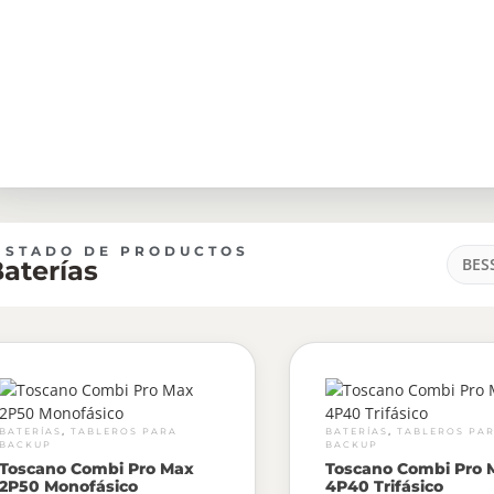
ISTADO DE PRODUCTOS
BES
aterías
,
,
BATERÍAS
TABLEROS PARA
BATERÍAS
TABLEROS PA
BACKUP
BACKUP
Toscano Combi Pro Max
Toscano Combi Pro 
2P50 Monofásico
4P40 Trifásico