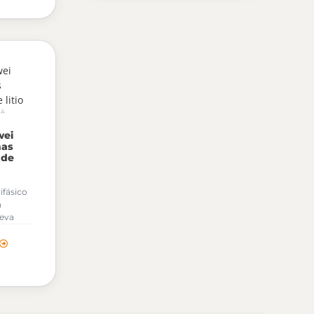
RA
wei
mas
 de
ifásico
n
ueva
e para