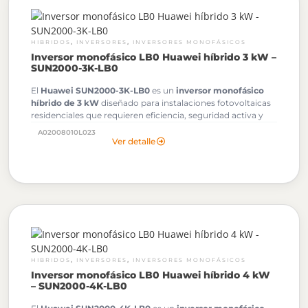
,
,
HIBRIDOS
INVERSORES
INVERSORES MONOFÁSICOS
Inversor monofásico LB0 Huawei híbrido 3 kW –
SUN2000-3K-LB0
El
Huawei SUN2000-3K-LB0
es un
inversor monofásico
híbrido de 3 kW
diseñado para instalaciones fotovoltaicas
residenciales que requieren eficiencia, seguridad activa y
compatibilidad con almacenamiento. Es una solución ideal
A02008010L023
para instaladores fotovoltaicos que buscan integrar paneles
Ver detalle
solares, baterías Huawei LUNA2000 y monitoreo mediante
FusionSolar en proyectos monofásicos.
,
,
HIBRIDOS
INVERSORES
INVERSORES MONOFÁSICOS
Inversor monofásico LB0 Huawei híbrido 4 kW
– SUN2000-4K-LB0