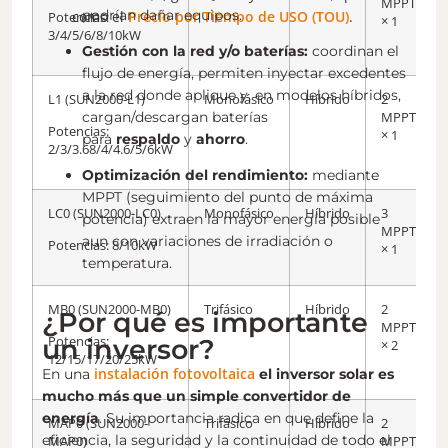
MPPT
podrían dañar equipos.
como el
Precio por Tiempo de USO (TOU)
.
Potencias:
× 1
3/4/5/6/8/10kW
Gestión con la red y/o baterías:
coordinan el
flujo de energía, permiten inyectar excedentes
a la red donde aplique y, en modelos híbridos,
L1 (SUN2000-L1)
Monofásico
Híbrido
2
cargan/descargan baterías
MPPT
Potencias:
× 1
para
respaldo
y
ahorro
.
2/3/3.68/4/4.6/5/6kW
Optimización del rendimiento:
mediante
MPPT (seguimiento del punto de máxima
LC0 (SUN2000-LC0)
Monofásico
Híbrido
3
potencia) extraen la mayor energía posible
MPPT
aun con variaciones de irradiación o
Potencias: 8/10kW
× 1
temperatura.
MB0 (SUN2000-MB0)
Trifásico
Híbrido
2
¿Por qué es importante
MPPT
un inversor?
Potencias:
× 2
12/15/17/20/25kW
instalación fotovoltaica
En una
el inversor solar es
mucho más que un simple convertidor de
energía
. Su importancia radica en que define la
MAP0 (SUN2000-
Trifásico
Híbrido
2
eficiencia, la seguridad y la continuidad de todo el
MAP0)
MPPT