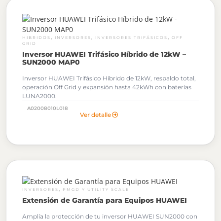
,
,
,
HIBRIDOS
INVERSORES
INVERSORES TRIFÁSICOS
OFF
GRID
Inversor HUAWEI Trifásico Híbrido de 12kW –
SUN2000 MAP0
Inversor HUAWEI Trifásico Híbrido de 12kW, respaldo total,
operación Off Grid y expansión hasta 42kWh con baterías
LUNA2000.
A02008010L018
Al solicitar tu cotización podrás descargar gratuitamente los
Ver detalle
Archivos OND de este Inversor Huawei.
,
INVERSORES
PMGD Y UTILITY SCALE
Extensión de Garantía para Equipos HUAWEI
Amplía la protección de tu inversor HUAWEI SUN2000 con