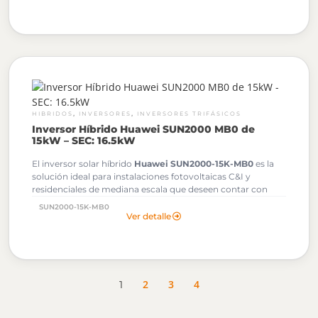
,
,
HIBRIDOS
INVERSORES
INVERSORES TRIFÁSICOS
Inversor Híbrido Huawei SUN2000 MB0 de
15kW – SEC: 16.5kW
El inversor solar híbrido
Huawei SUN2000-15K-MB0
es la
solución ideal para instalaciones fotovoltaicas C&I y
residenciales de mediana escala que deseen contar con
almacenamiento con baterías de litio LUNA2000.Potencia
SUN2000-15K-MB0
máxima de salida AC (kW) en la SEC: 16.5kW
Al solicitar tu
Ver detalle
cotización podrás descargar gratuitamente los Archivos
OND de este Inversor Huawei.
2
3
4
1