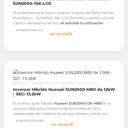
SUN2000-10K-LC0
Te presentamos el nuevo Inversor Huawei de 10kW Híbrido
Monofásico - SUN2000-10K-LC0. Permite conexión a la red
y banco de baterías de litio.
Al solicitar tu cotización
podrás descargar gratuitamente los Archivos OND de
SUN2000-10K-LC0
este Inversor Huawei.
Ver detalle
,
,
HIBRIDOS
INVERSORES
INVERSORES TRIFÁSICOS
Inversor Híbrido Huawei SUN2000 MB0 de 12kW
– SEC: 13.2kW
El inversor solar híbrido
Huawei SUN2000-12K-MB0
es la
solución ideal para instalaciones fotovoltaicas C&I y
residenciales de mediana escala que deseen contar con
almacenamiento con baterías de litio LUNA2000.Potencia
SUN2000-12K-MB0
máxima de salida AC (kW) en la SEC: 13.2kW
Ver detalle