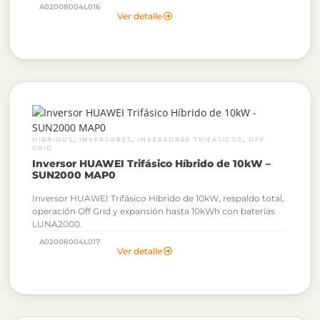
A02008004L016
Al solicitar tu cotización podrás descargar gratuitamente los
Ver detalle
Archivos OND de este Inversor Huawei.
,
,
,
HIBRIDOS
INVERSORES
INVERSORES TRIFÁSICOS
OFF
GRID
Inversor HUAWEI Trifásico Híbrido de 10kW –
SUN2000 MAP0
Inversor HUAWEI Trifásico Híbrido de 10kW, respaldo total,
operación Off Grid y expansión hasta 10kWh con baterías
LUNA2000.
A02008004L017
Al solicitar tu cotización podrás descargar gratuitamente los
Ver detalle
Archivos OND de este Inversor Huawei.