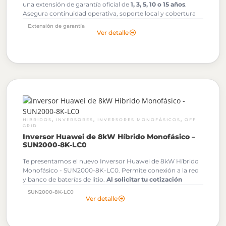
una extensión de garantía oficial de
1, 3, 5, 10 o 15 años
.
Asegura continuidad operativa, soporte local y cobertura
ante fallas de fabricación durante más años.
Extensión de garantía
Ver detalle
,
,
,
HIBRIDOS
INVERSORES
INVERSORES MONOFÁSICOS
OFF
GRID
Inversor Huawei de 8kW Híbrido Monofásico –
SUN2000-8K-LC0
Te presentamos el nuevo Inversor Huawei de 8kW Híbrido
Monofásico - SUN2000-8K-LC0. Permite conexión a la red
y banco de baterías de litio.
Al solicitar tu cotización
podrás descargar gratuitamente los Archivos OND de
SUN2000-8K-LC0
este Inversor Huawei.
Ver detalle