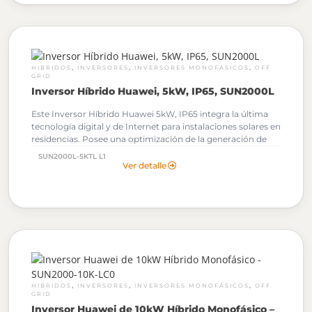
,
,
,
HIBRIDOS
INVERSORES
INVERSORES MONOFÁSICOS
OFF
GRID
Inversor Híbrido Huawei, 5kW, IP65, SUN2000L
Este Inversor Híbrido Huawei 5kW, IP65 integra la última
tecnología digital y de Internet para instalaciones solares en
residencias. Posee una optimización de la generación de
energía fotovoltaica, una interfaz integrada de batería plug
SUN2000L-5KTL L1
and play y una gestión de energía para hogares
Ver detalle
inteligentes.
Al solicitar tu cotización podrás descargar
gratuitamente los Archivos OND de este Inversor
Huawei.
,
,
,
HIBRIDOS
INVERSORES
INVERSORES MONOFÁSICOS
OFF
GRID
Inversor Huawei de 10kW Híbrido Monofásico –