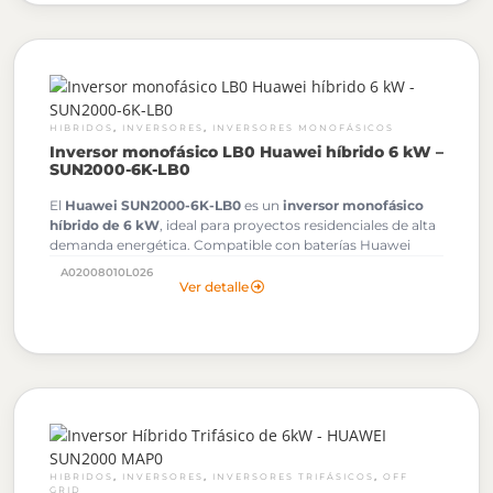
,
,
HIBRIDOS
INVERSORES
INVERSORES MONOFÁSICOS
Inversor monofásico LB0 Huawei híbrido 6 kW –
SUN2000-6K-LB0
El
Huawei SUN2000-6K-LB0
es un
inversor monofásico
híbrido de 6 kW
, ideal para proyectos residenciales de alta
demanda energética. Compatible con baterías Huawei
LUNA2000, optimizadores, FusionSolar y respaldo
A02008010L026
mediante SmartGuard-63A-S0.
Ver detalle
,
,
,
HIBRIDOS
INVERSORES
INVERSORES TRIFÁSICOS
OFF
GRID