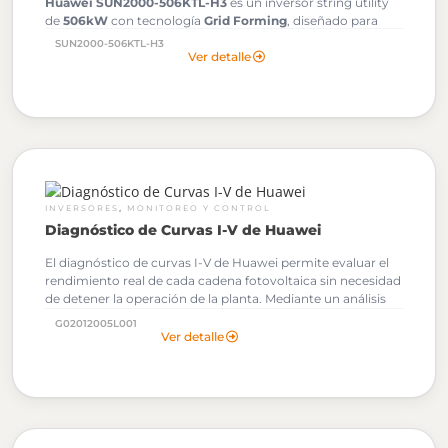
Huawei SUN2000-506KTL-H3
es un inversor string utility
de
506kW
con tecnología
Grid Forming
, diseñado para
proyectos PMGD y plantas fotovoltaicas de gran escala. Su
SUN2000-506KTL-H3
alta densidad de potencia, compatibilidad con sistemas de
Ver detalle
1500 Vdc y eficiencia de hasta 99,1% permiten reducir costos
BOS, optimizar el rendimiento energético y mejorar la
estabilidad de la red.
Al solicitar tu cotización podrás descargar gratuitamente los
Archivos OND de este Inversor Huawei.
,
INVERSORES
MONITOREO Y CONTROL
Diagnóstico de Curvas I-V de Huawei
El diagnóstico de curvas I-V de Huawei permite evaluar el
rendimiento real de cada cadena fotovoltaica sin necesidad
de detener la operación de la planta. Mediante un análisis
avanzado de tensión, corriente y potencia, esta
G02012005L001
herramienta identifica anomalías que pueden pasar
Ver detalle
desapercibidas en el monitoreo tradicional.