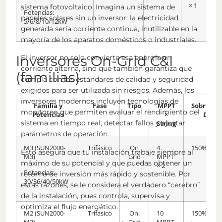
× 1
sistema fotovoltaico. Imagina un sistema de
Potencias:
paneles solares sin un inversor: la electricidad
5/6/8/10/12kW
generada sería corriente continua, inutilizable en la
mayoría de los aparatos domésticos o industriales.
Inversores On-Grid C&I
El inversor no solo convierte esa energía en
corriente alterna, sino que también garantiza que
(familias)
cumpla con los estándares de calidad y seguridad
exigidos para ser utilizada sin riesgos. Además, los
inversores modernos incluyen tecnologías de
Familia y
Fase
Tipo
MPPT
Sobredim
monitoreo que permiten evaluar el rendimiento del
Potencias
×
DC
sistema en tiempo real, detectar fallos y ajustar
String
parámetros de operación.
M3 (SUN2000-
Trifásico
On
4
150%
Esto asegura que tu instalación trabaje siempre al
M3)
Grid
MPPT
máximo de su potencial y que puedas obtener un
× 2
Potencias:
retorno de inversión más rápido y sostenible. Por
30/36/40/50kW
estas razones, se le considera el verdadero “cerebro”
de la instalación, pues controla, supervisa y
optimiza el flujo energético.
M2 (SUN2000-
Trifásico
On.
10
150%