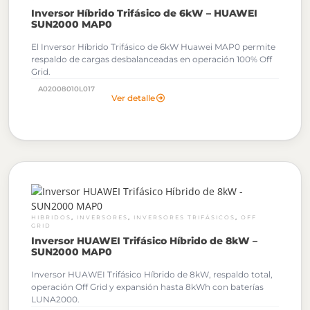
Inversor Híbrido Trifásico de 6kW – HUAWEI
SUN2000 MAP0
El Inversor Híbrido Trifásico de 6kW Huawei MAP0 permite
respaldo de cargas desbalanceadas en operación 100% Off
Grid.
A02008010L017
Al solicitar tu cotización podrás descargar gratuitamente los
Ver detalle
Archivos OND de este Inversor Huawei.
,
,
,
HIBRIDOS
INVERSORES
INVERSORES TRIFÁSICOS
OFF
GRID
Inversor HUAWEI Trifásico Híbrido de 8kW –
SUN2000 MAP0
Inversor HUAWEI Trifásico Híbrido de 8kW, respaldo total,
operación Off Grid y expansión hasta 8kWh con baterías
LUNA2000.