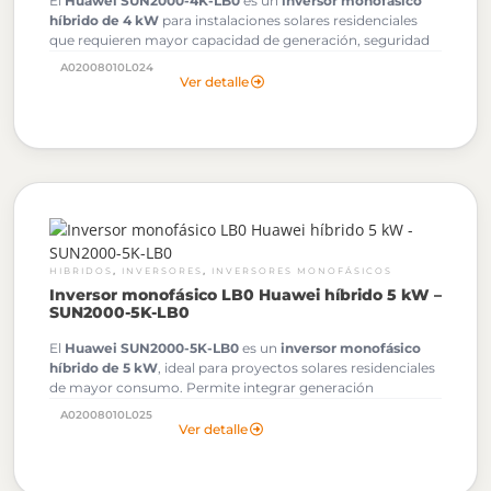
El
Huawei SUN2000-4K-LB0
es un
inversor monofásico
híbrido de 4 kW
para instalaciones solares residenciales
que requieren mayor capacidad de generación, seguridad
avanzada y compatibilidad con almacenamiento Huawei
A02008010L024
LUNA2000.
Ver detalle
,
,
HIBRIDOS
INVERSORES
INVERSORES MONOFÁSICOS
Inversor monofásico LB0 Huawei híbrido 5 kW –
SUN2000-5K-LB0
El
Huawei SUN2000-5K-LB0
es un
inversor monofásico
híbrido de 5 kW
, ideal para proyectos solares residenciales
de mayor consumo. Permite integrar generación
fotovoltaica, baterías Huawei LUNA2000, optimizadores y
A02008010L025
monitoreo inteligente desde FusionSolar.
Ver detalle