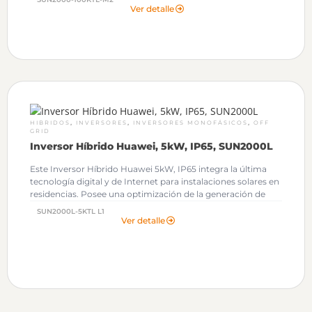
Inversor Huawei.
Ver detalle
,
,
,
HIBRIDOS
INVERSORES
INVERSORES MONOFÁSICOS
OFF
GRID
Inversor Híbrido Huawei, 5kW, IP65, SUN2000L
Este Inversor Híbrido Huawei 5kW, IP65 integra la última
tecnología digital y de Internet para instalaciones solares en
residencias. Posee una optimización de la generación de
energía fotovoltaica, una interfaz integrada de batería plug
SUN2000L-5KTL L1
and play y una gestión de energía para hogares
Ver detalle
inteligentes.
Al solicitar tu cotización podrás descargar
gratuitamente los Archivos OND de este Inversor Huawei.