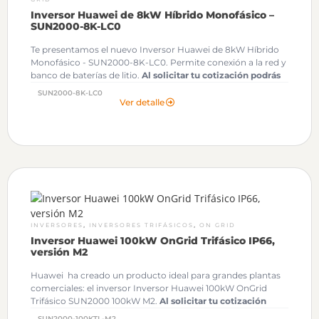
Inversor Huawei de 8kW Híbrido Monofásico –
SUN2000-8K-LC0
Te presentamos el nuevo Inversor Huawei de 8kW Híbrido
Monofásico - SUN2000-8K-LC0. Permite conexión a la red y
banco de baterías de litio.
Al solicitar tu cotización podrás
descargar gratuitamente los Archivos OND de este
SUN2000-8K-LC0
Inversor Huawei.
Ver detalle
,
,
INVERSORES
INVERSORES TRIFÁSICOS
ON GRID
Inversor Huawei 100kW OnGrid Trifásico IP66,
versión M2
Huawei ha creado un producto ideal para grandes plantas
comerciales: el inversor Inversor Huawei 100kW OnGrid
Trifásico SUN2000 100kW M2.
Al solicitar tu cotización
podrás descargar gratuitamente los Archivos OND de este
SUN2000-100KTL-M2