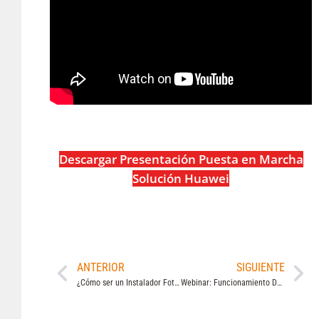
Descargar Presentación Puesta en Marcha
Solución Huawei
ANTERIOR
SIGUIENTE
¿Cómo ser un Instalador Fotovoltaico Huawei? Examen de Certificación Huawei SmartPV
Webinar: Funcionamiento Del Huawei Backup Box B0-B1 (Monofásicos Y Trifásicos) en Sistemas Híbridos Residenciales