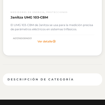
,
MEDIDORES DE ENERGÍA
PROTECCIONES
Janitza UMG 103-CBM
El UMG 103-CBM de Janitza se usa para la medición precisa
de parámetros eléctricos en sistemas trifásicos.
A01316008N001
Ver detalle
DESCRIPCIÓN DE CATEGORÍA