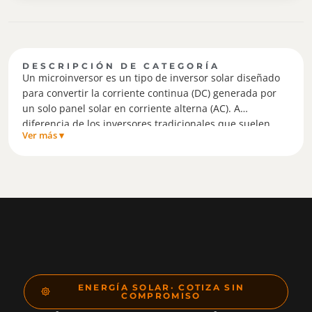
DESCRIPCIÓN DE CATEGORÍA
Un microinversor es un tipo de inversor solar diseñado
para convertir la corriente continua (DC) generada por
un solo panel solar en corriente alterna (AC). A
diferencia de los inversores tradicionales que suelen
Ver más ▾
gestionar la energía de múltiples paneles solares en
conjunto, los microinversores se instalan
individualmente en cada panel solar. Esto permite
optimizar el rendimiento de cada panel
independientemente, mejorar la eficiencia del sistema y
aumentar la producción total de energía, especialmente
en condiciones donde algunos paneles pueden estar
sombreados o tener orientación diferente. Además, los
microinversores pueden proporcionar monitoreo
detallado a nivel de panel, facilitando la identificación y
ENERGÍA SOLAR· COTIZA SIN
resolución de problemas específicos.
COMPROMISO