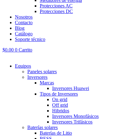
Medidores de energía
Protecciones AC
Protecciones DC
Nosotros
Contacto
Blog
Catálogo
Soporte técnico
$
0.00
0
Carrito
Equipos
Paneles solares
Inversores
Marcas
Inversores Huawei
Tipos de Inversores
On grid
Off grid
Hibridos
Inversores Monofásicos
Inversores Trifásicos
Baterías solares
Baterías de Litio
BESS