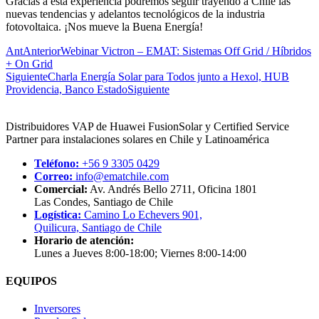
Gracias a esta experiencia podremos seguir trayendo a Chile las
nuevas tendencias y adelantos tecnológicos de la industria
fotovoltaica. ¡Nos mueve la Buena Energía!
Ant
Anterior
Webinar Victron – EMAT: Sistemas Off Grid / Híbridos
+ On Grid
Siguiente
Charla Energía Solar para Todos junto a Hexol, HUB
Providencia, Banco Estado
Siguiente
Distribuidores VAP de Huawei FusionSolar y Certified Service
Partner para instalaciones solares en Chile y Latinoamérica
Teléfono:
+56 9 3305 0429
Correo:
info@ematchile.com
Comercial:
Av. Andrés Bello 2711, Oficina 1801
Las Condes, Santiago de Chile
Logística:
Camino Lo Echevers 901,
Quilicura, Santiago de Chile
Horario de atención:
Lunes a Jueves 8:00-18:00; Viernes 8:00-14:00
EQUIPOS
Inversores