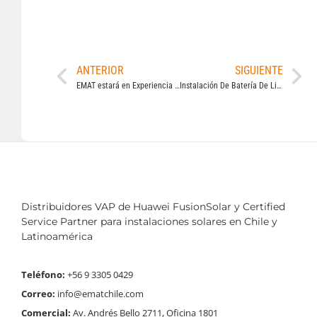
ANTERIOR
SIGUIENTE
EMAT estará en Experiencia E: Feria de Autos Electricos y Energías Renovables
Instalación De Batería De Litio Huawei LUNA2000 Para Sistemas Híbridos Y Off Grid
Distribuidores VAP de Huawei FusionSolar y Certified
Service Partner para instalaciones solares en Chile y
Latinoamérica
Teléfono:
+56 9 3305 0429
Correo:
info@ematchile.com
Comercial:
Av. Andrés Bello 2711, Oficina 1801