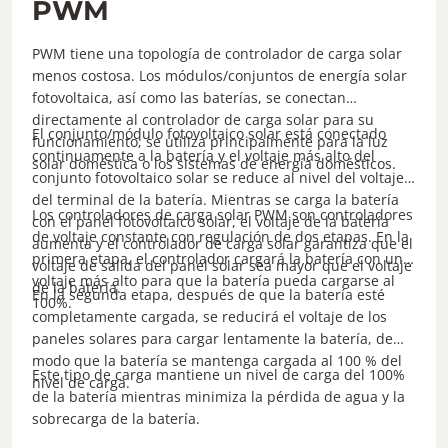
PWM
PWM tiene una topología de controlador de carga solar
menos costosa. Los módulos/conjuntos de energía solar
fotovoltaica, así como las baterías, se conectan
directamente al controlador de carga solar para su
El conjunto/módulo fotovoltaico solar está conectado
funcionamiento; se utiliza principalmente para la luz
continuamente a la batería y el voltaje más alto del
solar doméstica o los sistemas de energía domésticos.
conjunto fotovoltaico solar se reduce al nivel del voltaje
del terminal de la batería. Mientras se carga la batería
Los controladores de carga solar PWM son controladores
con el panel fotovoltaico solar, el voltaje de la batería
de voltaje constante con regulación de dos etapas. En la
aumenta y el controlador de carga solar garantiza que el
primera etapa, el controlador cargará la batería con un
voltaje de salida del panel solar sea mayor que el voltaje
voltaje más alto para que la batería pueda cargarse al
de la batería.
En la segunda etapa, después de que la batería esté
100%.
completamente cargada, se reducirá el voltaje de los
paneles solares para cargar lentamente la batería, de
modo que la batería se mantenga cargada al 100 % del
Este tipo de carga mantiene un nivel de carga del 100%
nivel de carga.
de la batería mientras minimiza la pérdida de agua y la
sobrecarga de la batería.