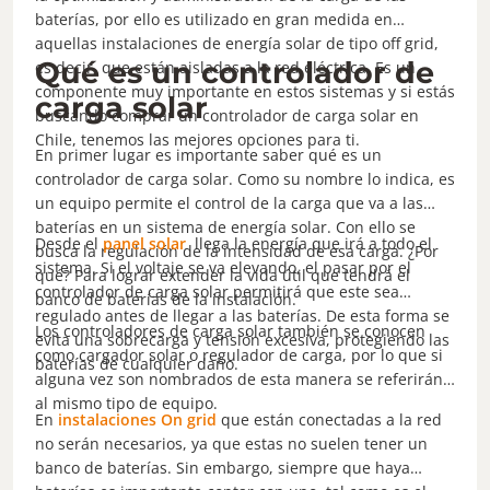
baterías, por ello es utilizado en gran medida en
aquellas instalaciones de energía solar de tipo off grid,
Qué es un controlador de
es decir, que están aisladas a la red eléctrica. Es un
componente muy importante en estos sistemas y si estás
carga solar
buscando comprar un controlador de carga solar en
Chile, tenemos las mejores opciones para ti.
En primer lugar es importante saber qué es un
controlador de carga solar. Como su nombre lo indica, es
un equipo permite el control de la carga que va a las
baterías en un sistema de energía solar. Con ello se
Desde el
panel solar
llega la energía que irá a todo el
busca la regulación de la intensidad de esa carga. ¿Por
sistema. Si el voltaje se va elevando, el pasar por el
qué? Para lograr extender la vida útil que tendrá el
controlador de carga solar permitirá que este sea
banco de baterías de la instalación.
regulado antes de llegar a las baterías. De esta forma se
Los controladores de carga solar también se conocen
evita una sobrecarga y tensión excesiva, protegiendo las
como cargador solar o regulador de carga, por lo que si
baterías de cualquier daño.
alguna vez son nombrados de esta manera se referirán
al mismo tipo de equipo.
En
instalaciones On grid
que están conectadas a la red
no serán necesarios, ya que estas no suelen tener un
banco de baterías. Sin embargo, siempre que haya