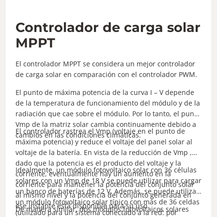
Controlador de carga solar
MPPT
El controlador MPPT se considera un mejor controlador
de carga solar en comparación con el controlador PWM.
El punto de máxima potencia de la curva I – V depende
de la temperatura de funcionamiento del módulo y de la
radiación que cae sobre el módulo. Por lo tanto, el punto
Vmp de la matriz solar cambia continuamente debido a
El controlador rastrea el Vmp (voltaje en el punto de
cambios en las condiciones climáticas.
máxima potencia) y reduce el voltaje del panel solar al
voltaje de la batería. En vista de la reducción de Vmp ,
dado que la potencia es el producto del voltaje y la
Idealmente, un módulo fotovoltaico solar con 36 células
corriente, eventualmente hay un aumento en la
solares con un Vmp de 18 V se puede utilizar para cargar
corriente para mantener la potencia del conjunto solar
un banco de baterías de 12 V. Además, se puede utilizar
al mismo nivel y la potencia del conjunto generada en
un módulo fotovoltaico solar típico con más de 36 celdas
ese instante está disponible para su uso.
De manera similar, dos módulos fotovoltaicos solares
(utilizado para un sistema conectado a la red: por