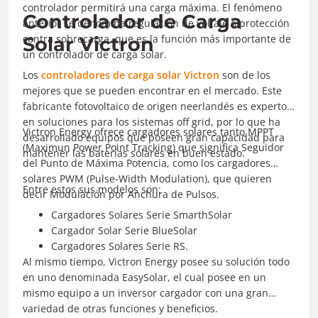
controlador permitirá una carga máxima. El fenómeno
Controlador de Carga
anterior se denomina regulación de voltaje o protección
contra sobrecarga, que es la función más importante de
Solar Victron
un controlador de carga solar.
Los
controladores de carga solar Victron
son de los
mejores que se pueden encontrar en el mercado. Este
fabricante fotovoltaico de origen neerlandés es experto
en soluciones para los sistemas off grid, por lo que ha
Victron Energy ofrece cargadores solares tanto MPPT
desarrollado equipos que poseen gran capacidad para
(Maximun Power Point Tracking) que significa Seguidor
mantener las baterías solares en buen estado.
del Punto de Máxima Potencia, como los cargadores
solares PWM (Pulse-Width Modulation), que quieren
Entre estos sus modelos son:
decir Modulación por Anchura de Pulsos.
Cargadores Solares Serie SmarthSolar
Cargador Solar Serie BlueSolar
Cargadores Solares Serie RS.
Al mismo tiempo, Victron Energy posee su solución todo
en uno denominada EasySolar, el cual posee en un
mismo equipo a un inversor cargador con una gran
variedad de otras funciones y beneficios.