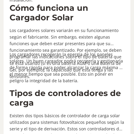
Cómo funciona un
Cargador Solar
Los cargadores solares variarán en su funcionamiento
según el fabricante. Sin embargo, existen algunas
funciones que deben estar presentes para que su
funcionamiento sea garantizado. Por ejemplo, se deben
Los cargadores recogerán la energía de los paneles
programar las indicaciones sobre el tipo de batería que
solares. Un buen cargador podrá recogerla y gestionarla
se está usando (si es una batería AGM o una batería de
de forma rápida para poder alcanzar la carga máxima en
Gel, por ejemplo), la capacidad que esta tenga y las
el menor tiempo que sea posible. Esto sin poner en
tensiones.
peligro la integridad de la batería.
Tipos de controladores de
carga
Existen dos tipos básicos de controlador de carga solar
utilizados para sistemas fotovoltaicos pequeños según la
serie y el tipo de derivación. Estos son controladores de