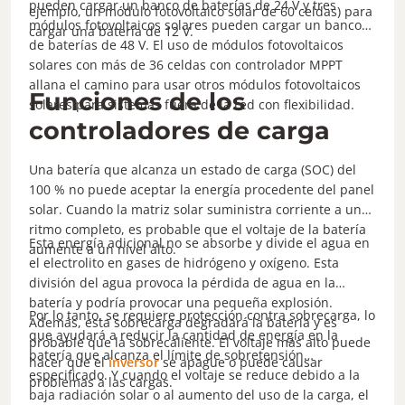
pueden cargar un banco de baterías de 24 V y tres
ejemplo, un módulo fotovoltaico solar de 60 celdas) para
módulos fotovoltaicos solares pueden cargar un banco
cargar una batería de 12 V.
de baterías de 48 V. El uso de módulos fotovoltaicos
solares con más de 36 celdas con controlador MPPT
allana el camino para usar otros módulos fotovoltaicos
Funciones de los
solares para sistemas fuera de la red con flexibilidad.
controladores de carga
Una batería que alcanza un estado de carga (SOC) del
100 % no puede aceptar la energía procedente del panel
solar. Cuando la matriz solar suministra corriente a un
ritmo completo, es probable que el voltaje de la batería
Esta energía adicional no se absorbe y divide el agua en
aumente a un nivel alto.
el electrolito en gases de hidrógeno y oxígeno. Esta
división del agua provoca la pérdida de agua en la
batería y podría provocar una pequeña explosión.
Por lo tanto, se requiere protección contra sobrecarga, lo
Además, esta sobrecarga degradará la batería y es
que ayudará a reducir la cantidad de energía en la
probable que la sobrecaliente. El voltaje más alto puede
batería que alcanza el límite de sobretensión
hacer que el
inversor
se apague o puede causar
especificado. Y cuando el voltaje se reduce debido a la
problemas a las cargas.
baja radiación solar o al aumento del uso de la carga, el