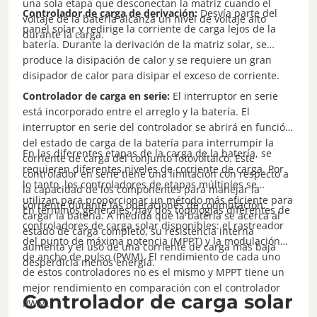
una sola etapa que desconectan la matriz cuando el
Controlador de carga de derivación:
Desvía parte del
voltaje de la batería alcanza un nivel de voltaje alto
panel solar y redirige la corriente de carga lejos de la
durante la carga.
batería. Durante la derivación de la matriz solar, se
produce la disipación de calor y se requiere un gran
disipador de calor para disipar el exceso de corriente.
Controlador de carga en serie:
El interruptor en serie
está incorporado entre el arreglo y la batería. El
interruptor en serie del controlador se abrirá en función
del estado de carga de la batería para interrumpir la
En las diferentes etapas de la carga de la batería, se
corriente de carga del conjunto fotovoltaico. Este
requieren diferentes niveles de corriente de carga. Por
controlador en serie tiene una limitación con respecto a
lo tanto, los controladores de etapas múltiples se
la capacidad de los componentes para manejar la
utilizan para proporcionar un método más eficiente para
corriente durante las operaciones de conmutación.
En términos generales, hay dos topologías diferentes de
cargar la batería. A medida que la batería se acerca al
controladores de carga solar disponibles: el rastreador
estado de carga completo, su resistencia interna
del punto de máxima potencia (MPPT) y la modulación
aumenta y el uso de una corriente de carga más baja
de ancho de pulso (PWM). El rendimiento de cada uno
desperdicia menos energía.
de estos controladores no es el mismo y MPPT tiene un
mejor rendimiento en comparación con el controlador
Controlador de carga solar
PWM.